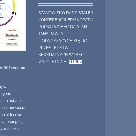
STANOWISKO RADY STAŁEJ
KONFERENCJI EPISKOPATU
POLSKI WOBEC DZIAŁAŃ
JANA PAWŁA
II ODNOSZĄCYCH SIĘ DO
PRZESTĘPSTW
SEKSUALNYCH WOBEC
MAŁOLETNICH
<LINK>
go Różańca na
ję w
my się,
ch miastach
anonimowością
znaleźli nowe
ia Ewangelii,
cze ścieżki
lnoty.