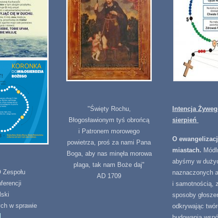
"Święty Rochu,
Intencja Żywe
Błogosławionym tyś obrońcą
sierpień
i Patronem morowego
O ewangelizac
powietrza, proś za nami Pana
miastach.
Módl
Boga, aby nas minęła morowa
abyśmy w duży
plaga, tak nam Boże daj"
Zespołu
naznaczonych 
AD 1709
ferencji
i samotnością, 
lski
sposoby głoszen
ych w sprawie
odkrywając twór
>
budowania wspó