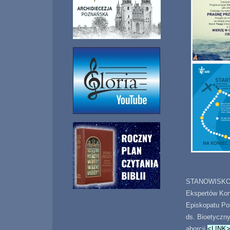
STANOWISKO 
Ekspertów Kon
Episkopatu Po
ds. Bioetyczn
aborcji
<LINK